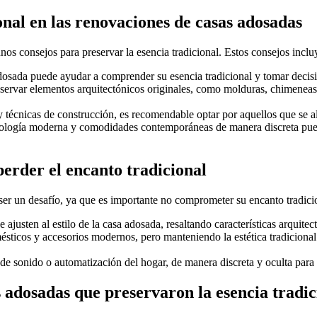
onal en las renovaciones de casas adosadas
nos consejos para preservar la esencia tradicional. Estos consejos inclu
a adosada puede ayudar a comprender su esencia tradicional y tomar decis
servar elementos arquitectónicos originales, como molduras, chimeneas y
es y técnicas de construcción, es recomendable optar por aquellos que se
nología moderna y comodidades contemporáneas de manera discreta pued
erder el encanto tradicional
r un desafío, ya que es importante no comprometer su encanto tradicio
 ajusten al estilo de la casa adosada, resaltando características arqui
sticos y accesorios modernos, pero manteniendo la estética tradicional 
e sonido o automatización del hogar, de manera discreta y oculta para m
 adosadas que preservaron la esencia tradic