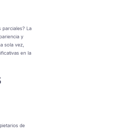
 parciales? La
pariencia y
a sola vez,
icativas en la
s
ietarios de