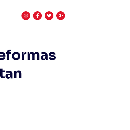
eformas
tan