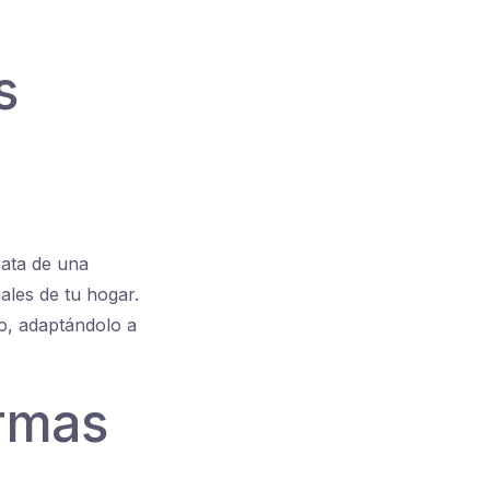
s
rata de una
les de tu hogar.
io, adaptándolo a
ormas