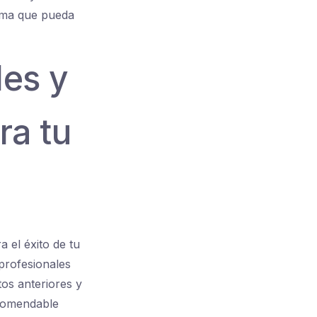
lema que pueda
les y
ra tu
 el éxito de tu
 profesionales
tos anteriores y
ecomendable