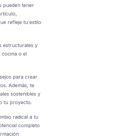
s pueden tener
rtículo,
 refleje tu estilo
s estructurales y
 cocina o el
sejos para crear
tos. Además, te
les sostenibles y
o tu proyecto.
bio radical a tu
otencial completo
ormación