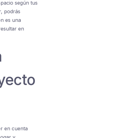
espacio según tus
r, podrás
én es una
resultar en
a
yecto
er en cuenta
hogar y