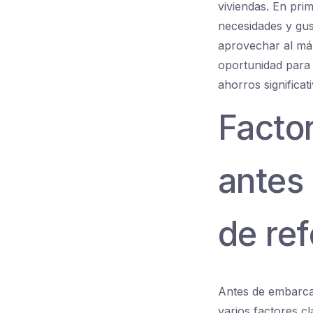
viviendas. En pri
necesidades y gus
aprovechar al má
oportunidad para 
ahorros significat
Facto
antes
de ref
Antes de embarcar
varios factores cl