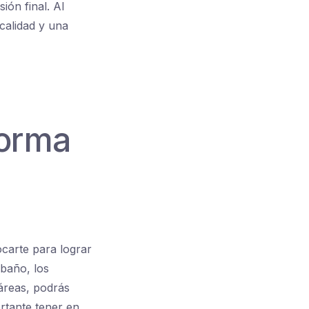
ón final. Al
 calidad y una
forma
ocarte para lograr
 baño, los
 áreas, podrás
rtante tener en