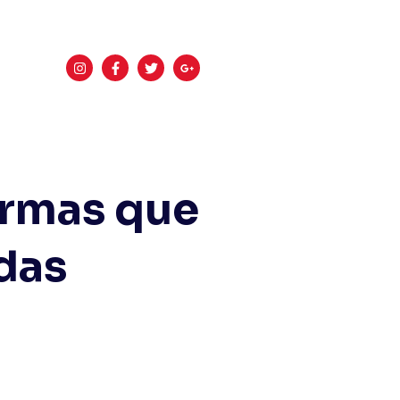
ormas que
das