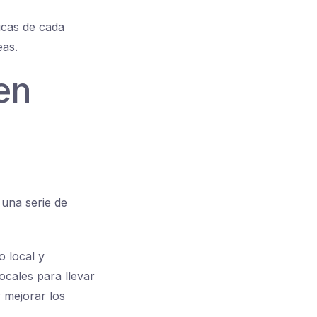
icas de cada
eas.
 en
 una serie de
o local y
ocales para llevar
 mejorar los