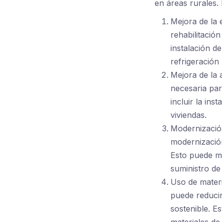
en áreas rurales. 
Mejora de la 
rehabilitación
instalación d
refrigeración 
Mejora de la 
necesaria par
incluir la in
viviendas.
Modernización
modernización
Esto puede me
suministro de
Uso de materia
puede reducir
sostenible. E
materiales de