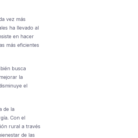
ada vez más
les ha llevado al
nsiste en hacer
as más eficientes
mbién busca
mejorar la
disminuye el
a de la
gía. Con el
ón rural a través
bienestar de las