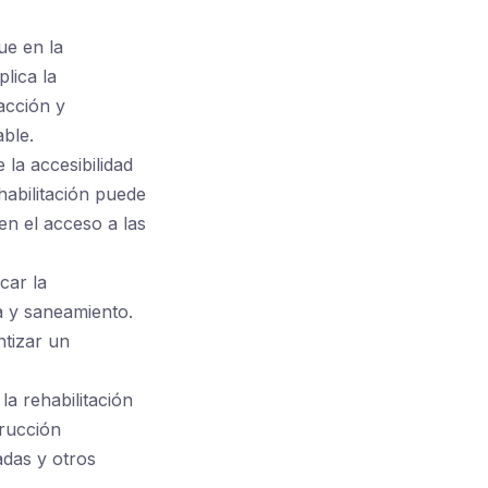
ue en la
plica la
facción y
able.
 la accesibilidad
habilitación puede
en el acceso a las
car la
a y saneamiento.
ntizar un
la rehabilitación
trucción
adas y otros